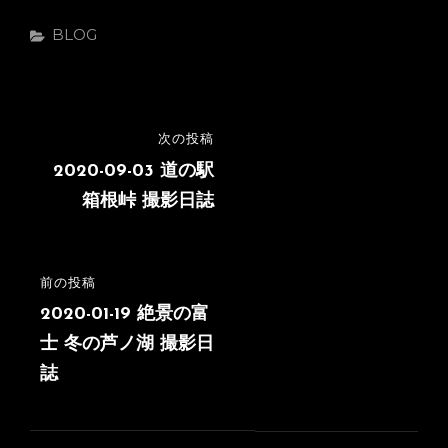
カ
BLOG
テ
ゴ
リ
ー
投
次の投稿
次
稿
の
2020-09-03 道の駅
投
箱根峠 撮影日誌
ナ
稿
ビ
ゲ
前の投稿
前
ー
の
2020-01-19 絶景の富
シ
投
士 冬の芦ノ湖 撮影日
稿
誌
ョ
ン