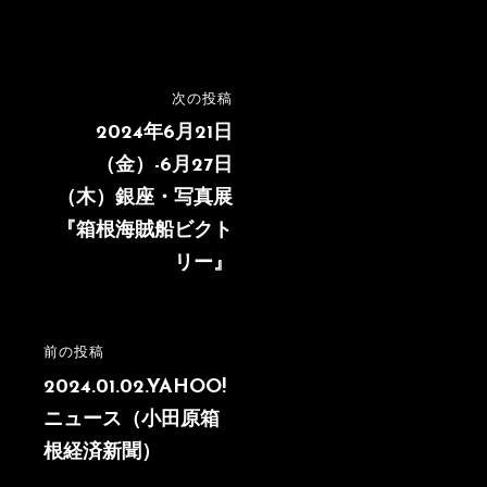
投
次の投稿
次
稿
の
2024年6月21日
投
（金）-6月27日
ナ
稿
（木）銀座・写真展
ビ
『箱根海賊船ビクト
ゲ
リー』
ー
シ
前の投稿
前
ョ
の
2024.01.02.YAHOO!
ン
投
ニュース（小田原箱
稿
根経済新聞）