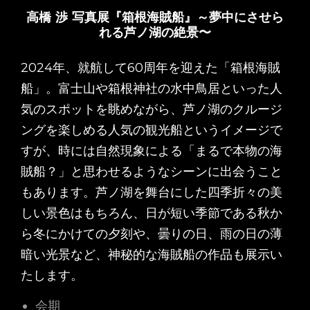
高橋 渉 写真展『箱根海賊船
』～
夢中にさせら
れる芦ノ湖の絶景〜
2024年、就航して60周年を迎えた「箱根海賊
船」。富士山や箱根神社の水中鳥居といった人
気のスポットを眺めながら、芦ノ湖のクルージ
ングを楽しめる人気の観光船というイメージで
すが、時には自然現象による「まるで本物の海
賊船？」と思わせるようなシーンに出会うこと
もあります。芦ノ湖を舞台にした四季折々の美
しい景色はもちろん、日が短い季節である秋か
ら冬にかけての夕刻や、曇りの日、雨の日の薄
暗い光景など、神秘的な海賊船の作品も展示い
たします。
会期