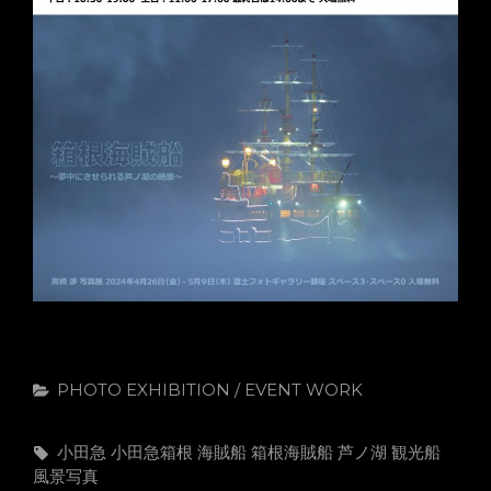
カ
PHOTO EXHIBITION / EVENT
WORK
テ
ゴ
タ
小田急
小田急箱根
海賊船
箱根海賊船
芦ノ湖
観光船
リ
グ,
風景写真
ー