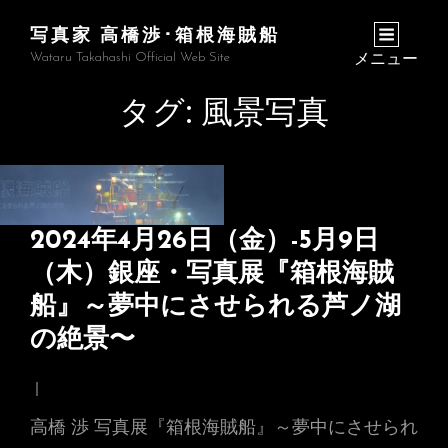
写真家 高橋渉･箱根海賊船
Wataru Takahashi Official Web Site
メニュー
タグ:
風景写真
2024年4月26日（金）-5月9日
（木）銀座・写真展『箱根海賊
船』～夢中にさせられる芦ノ湖
の絶景〜
高橋 渉 写真展『箱根海賊船』～夢中にさせられ