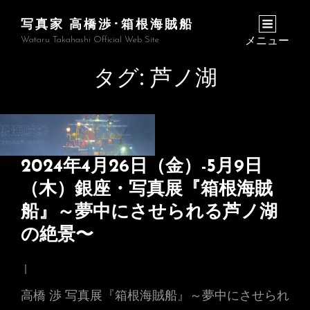
写真家 高橋渉･箱根海賊船
Wataru Takahashi Official Web Site
メニュー
タグ:
芦ノ湖
2024年4月26日（金）-5月9日
（木）銀座・写真展『箱根海賊
船』～夢中にさせられる芦ノ湖
の絶景〜
高橋 渉 写真展『箱根海賊船』～夢中にさせられ