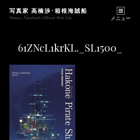
写真家 高橋渉･箱根海賊船
Wataru Takahashi Official Web Site
メニュー
61ZNcL1krKL._SL1500_