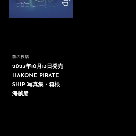
投
前の投稿
前
稿
の
2023年10月13日発売
投
HAKONE PIRATE
ナ
稿
SHIP 写真集・箱根
ビ
海賊船
ゲ
ー
シ
ョ