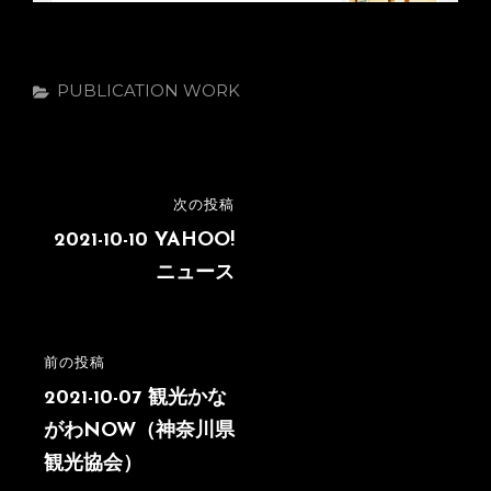
カ
PUBLICATION
WORK
テ
ゴ
リ
ー
投
次の投稿
次
稿
の
2021-10-10 YAHOO!
投
ニュース
ナ
稿
ビ
ゲ
前の投稿
前
ー
の
2021-10-07 観光かな
シ
投
がわNOW（神奈川県
稿
観光協会）
ョ