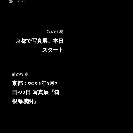
カ
BLOG
テ
ゴ
リ
ー
投
次の投稿
次
稿
の
京都で写真展。本日
投
スタート
ナ
稿
ビ
ゲ
前の投稿
前
ー
の
京都：2023年3月7
シ
投
日‐22日 写真展『箱
稿
根海賊船』
ョ
ン