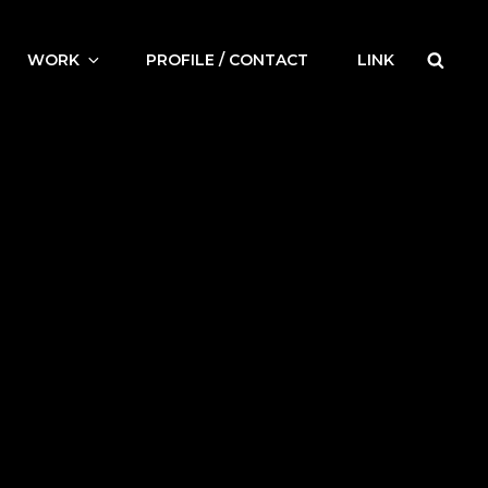
検
WORK
PROFILE / CONTACT
LINK
索