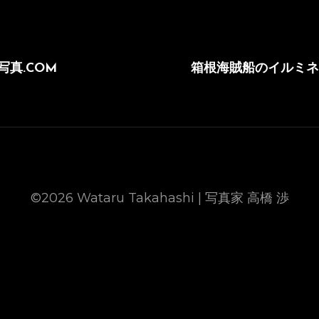
次
の
旅と写真.COM
箱根海賊船のイルミネ
投
稿
©2026 Wataru Takahashi | 写真家 高橋 渉