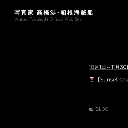
写真家 高橋渉･箱根海賊船
Wataru Takahashi Official Web Site
10月1日～11月
【Sunset
カ
BLOG
テ
ゴ
リ