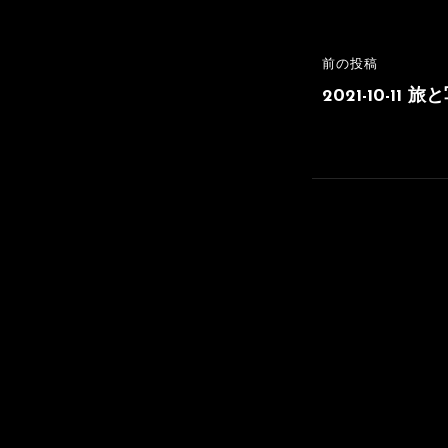
ー
投
前の投稿
前
稿
の
2021-10-11 
投
ナ
稿
ビ
ゲ
ー
シ
ョ
ン