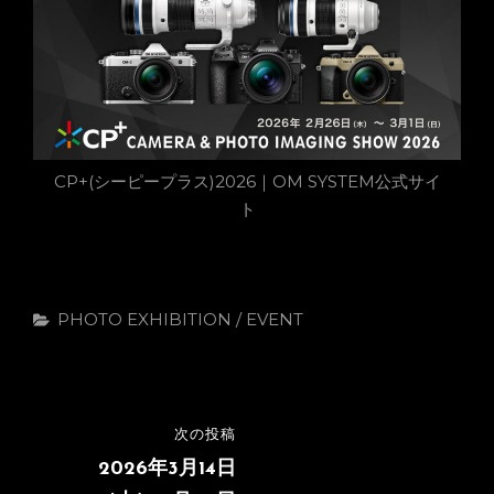
CP+(シーピープラス)2026｜OM SYSTEM公式サイ
ト
カ
PHOTO EXHIBITION / EVENT
テ
ゴ
リ
ー
投
次の投稿
次
稿
の
2026年3月14日