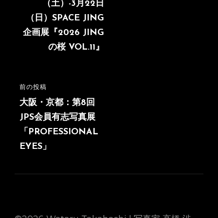
投
（土）-3月22日
ナ
稿
（日）SPACE JING
ビ
企画展『2026 JING
ゲ
の桜 VOL.11』
ー
シ
前の投稿
前
ョ
の
大阪・京都：第8回
ン
投
JPS会員有志写真展
稿
「PROFESSIONAL
EYES」