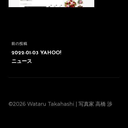
投
前の投稿
前
稿
の
2022-01-03 YAHOO!
投
ニュース
ナ
稿
ビ
ゲ
ー
シ
©2026 Wataru Takahashi | 写真家 高橋 渉
ョ
ン