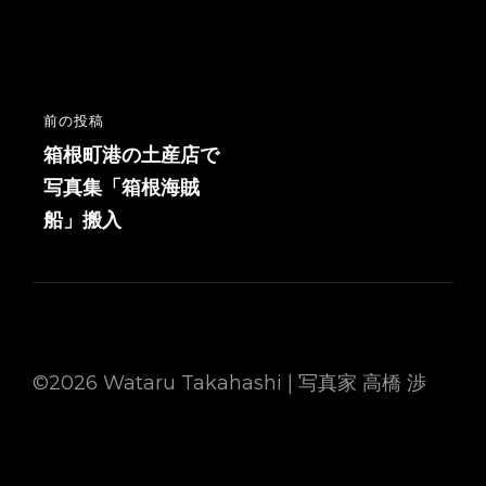
投
前の投稿
前
稿
の
箱根町港の土産店で
投
写真集「箱根海賊
ナ
稿
船」搬入
ビ
ゲ
ー
シ
ョ
©2026 Wataru Takahashi | 写真家 高橋 渉
ン