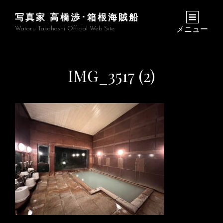
写真家 高橋渉･箱根海賊船
Wataru Takahashi Official Web Site
メニュー
IMG_3517 (2)