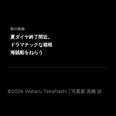
投
前の投稿
前
稿
の
夏ダイヤ終了間近。
投
ドラマチックな箱根
ナ
稿
海賊船をねらう
ビ
ゲ
ー
シ
ョ
©2026 Wataru Takahashi | 写真家 高橋 渉
ン