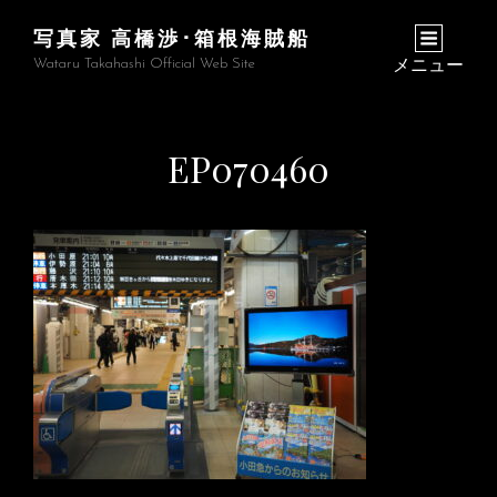
写真家 高橋渉･箱根海賊船
Wataru Takahashi Official Web Site
メニュー
EP070460