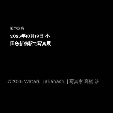
投
前の投稿
前
稿
の
2023年10月19日 小
投
田急新宿駅で写真展
ナ
稿
ビ
ゲ
ー
シ
©2026 Wataru Takahashi | 写真家 高橋 渉
ョ
ン