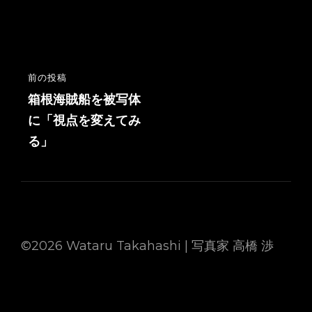
投
前の投稿
前
稿
の
箱根海賊船を被写体
投
に「視点を変えてみ
ナ
稿
る」
ビ
ゲ
ー
シ
ョ
©2026 Wataru Takahashi | 写真家 高橋 渉
ン