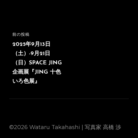
投
前の投稿
前
稿
の
2025年9月13日
投
（土）-9月21日
ナ
稿
（日）SPACE JING
ビ
企画展『JING 十色
ゲ
いろ色展』
ー
シ
ョ
ン
©2026 Wataru Takahashi | 写真家 高橋 渉