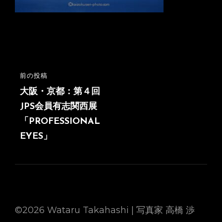
投
前の投稿
前
稿
の
大阪・京都：第４回
投
JPS会員有志関西展
ナ
稿
「PROFESSIONAL
ビ
EYES」
ゲ
ー
シ
ョ
©2026 Wataru Takahashi | 写真家 高橋 渉
ン